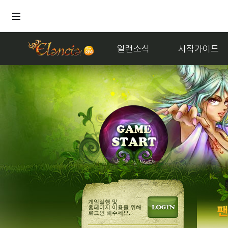
일랜소식
시작가이드
거래
멜론듣지
게임실행 및
홈페이지 이용을 위해
로그인 해주세요.