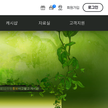
N
O
로그인
회원가입
F
F
캐시샵
자료실
고객지원
감조탕
홍보
사고팔고 게시판 살려내
[엘]감조탕
축하
게시판 복구 기원
[엘]감조탕
모집
감조