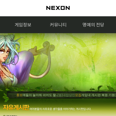
게임정보
커뮤니티
명예의 전당
홍보
얘들아 놀아줘 쉬어도 할..
[엘]내잡상인
모집
게임내 게시판 복원 기원
[엘]