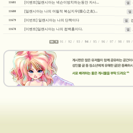
[이벤트]일랜시아는 넥슨이방치하는동안 자사천지가됐다
11681
엘
[일랜시아는 나의 어릴적 복심지우(腹心之友)이다]
11680
엘
[이번트] 일랜시아는 나의 단짝이다
11679
엘
[이벤트]일랜시아는 나의 컴백홈이다.
11678
엘
91
92
93
94
95
96
97
98
99