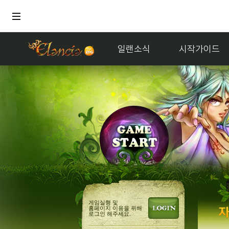
일랜소식
시작가이드
거래
멜론듣지말
게임실행 및
홈페이지 이용을 위해
로그인 해주세요.