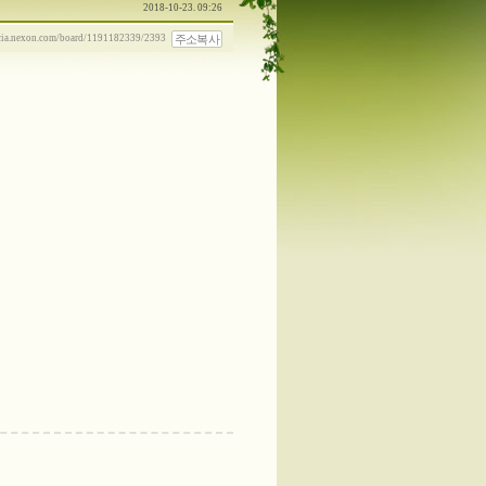
2018-10-23. 09:26
주소복사
ncia.nexon.com/board/1191182339/2393