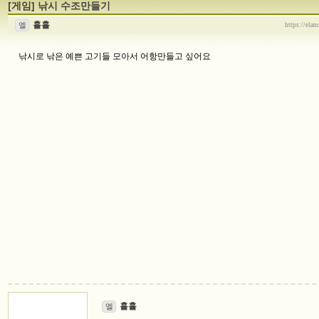
[게임]
낚시 수조만들기
휼휼
엘
https://ela
낚시로 낚은 예쁜 고기들 모아서 어항만들고 싶어요
휼휼
엘