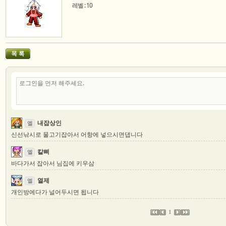
레벨 : 10
내잡상인
엘
신선낚시로 물고기잡아서 어항에 넣으시면댑니다
칼삐
엘
바다가서 잡아서 님집에 키우삼
열제
엘
개인방에다가 널어두시면 됩니다
1