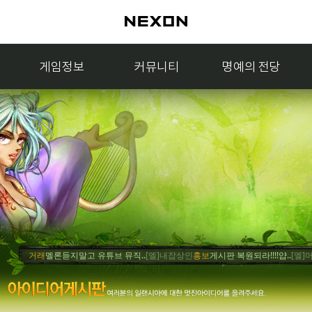
게임정보
커뮤니티
명예의 전당
거래
멜론듣지말고 유튜브 뮤직..
[엘]내잡상인
홍보
게시판 복원되라!!!!얍..
[엘]머쥐
거