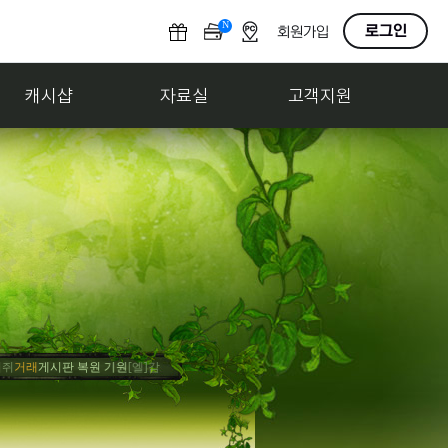
N
O
로그인
회원가입
F
F
캐시샵
자료실
고객지원
래
게시판 복원 기원
[엘]감조탕
홍보
사고팔기 게시판 만들어줘
[엘]감조탕
축하
게임 내 