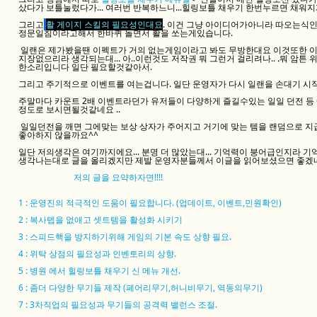
샀다가 보틀눌렀다가... 여러번 반복하느니...힐링보틀 채우기 한번누르면 채워
그리고
활 게이지 스킬의 필요성인대요
. 이건 그냥 아이디어가아니라 따오는식
정문일침이라고해서 한바퀴 돌면서 활을 쏘는게있습니다.
일랜은 제가봤을땐 이펙트가 거의 없는게임이라고 봐도 무방한대요 이것또한 
지장없으리라 생각되는대... 아..이런것도 저작권 뭐 그런거 걸리려나.. .뭐 암튼
한소리입니다 일단 필요할것같아서.
그리고 주기적으로 이벤트를 여는겁니다. 일단 운영자가 다시 일랜을 손대기 
주말마다 카운트 2배 이벤트라던가 유저들이 다양하게 즐길수있는 일일 던전 등
정도로 보시면될것같네요 ..
일일던전을 깨면 그에맞는 보상 상자가 주어지고 거기에 맞는 템을 랜덤으로 지
좋아하지 않을까요^^
일단 저의생각은 여기까지에요... 분명 더 많았는대... 기억력이 붕어급인지라 
생각나는대로 글을 올리겠지만 제발 운영자분들께서 이글을 읽어보셨으면 좋겠
저의 글을 요약하자면!!!!
1 : 운영진의 적극적인 도움이 필요합니다. (업데이트, 이벤트,민원확인)
2 : 복사텝을 없애고 셋트템을 활성화 시키기
3 : 스피드핵을 방지하기위해 게임의 기본 속도 상향 필요.
4 : 위탁 상점의 필요성과 인벤토리의 상향.
5 : 병원 에서 힐링보틀 채우기 신 메뉴 개선.
6 : 좀더 다양한 무기들 제작 (페어리무기,허니비무기, 역동의무기)
7 : 3차직업의 필요성과 무기들의 공격력 밸런스 조절.