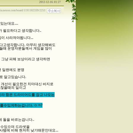
2012-12-16. 01:27
주소복사
ncia.nexon.com/board/1191182339/2253
는대요....
 필요하다고 생각합니다..
이 사라져야됩니다...
된다고생각합니다. 아무리 생각해봐도
만들때 운영자분들께서 게임을 많이
 그냥 피해 보상이라고 생각하면
 일랜에도 분명
으로 알고있습니다.
기서 개선이 필요한건 치마대신 바지로
귀찮을때의 일이고
라 함은 드라이어드를 잡고 나오는
바를수있게하는겁니다. ㅇㅋ?
 돌을 바르는겁니다..
릴수있으며 드라셋을
사템에 비해 현저히 낮기때문인대요...