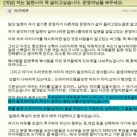
[게임]
저는 일랜시아 꼭 살리고싶습니다. 운영자님들 봐주세요.
아가여우
엘
https://ela
일단 일랜이 저가 알기론 운영자가 다른게임 운영자가 같이 돌리고있는걸로 알고있
저가 생각하기엔 일랜이 살아나려면 일랜나름대로의 일랜을 잘알고있는 운영자가
이제 저의 아이디어를 제시하자면 일단 모든사람들이 알고있는 버그템. 즉 복사템
그리고 이것도 중요한대 스핵이 사라지려면 게임 자체적으로 속도가 높아져야
일랜 스핵없이 하기엔 기본 게임 속도가 너무 느립니다. 저가봤을땐 일랜 게임 
안해봤다고 생각하게 만드는 요소중 하나라고 생각이드네요.
복사템을 없앤후에 복사템을 끼던 유저들에게 드라셋을 나눠주는겁니다. 왜 흔히
되려나요.....
그리고 여기서 드라셋또한 이미지 개선이 필요하다고 생각합니다. 잘생각해보면
성별이 나뉘어져 있는대요... 드라이어드템을보면 하의가 치마,상의가 탱크탑 
기본상식이 여자는 치마를 입을수 있지만... 남자는 치마를 입을수없다. <- 여
만드는겁니다. 탱크탑도 마찬가지로. 기본상의로... 일단 이건은 운영자분들이 
정말 제대로 해주신다면
드라이어드셋트돌을 만드는겁니다. 드라이어드셋트돌이
템이 돌로되어있어 자신이 원하는 템에 바를수있게하는겁니다.
예를 들면 드라이어드셋돌(상의)의 돌을 먹었다고 가정하면, 상의에만 그 돌을 
일랜의 특성이 보면 옷이 매우 다양하다고 할수있습니다..
여기서 자유를 조금더 추구하여 자신이 원하는 옷,색감 등을 선택하여 거기에 맞게
그리고 분명 복사템을 쓰던사람들은 드라셋을 쓰면 뎀지가 약하다며 투정을 부
마지막템으로 쓰기에도 좀 뭐합니다... 워낙 오래된 템이기도하고 기본 옵션도 복