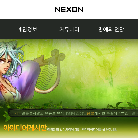
게임정보
커뮤니티
명예의 전당
거래
멜론듣지말고 유튜브 뮤직..
[엘]내잡상인
홍보
게시판 복원되라!!!!얍..
[엘]머쥐
거래