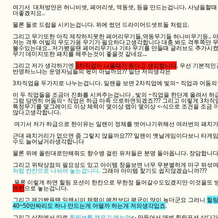
여기서 대처방안은 허니비셋, 페어리셋, 역동셋, 등을 만드는겁니다. 사냥을할
더좋겠지요..
물론 돌로 드랍을 시키는겁니다. 위에 썼던 드라이어드셋트돌 처럼요.
그리고 무기또한 아직 제작하지못한 페어리무기들,역동무기들 허니비무기등.. 아
저는 격투 어빌의 무도가용 무기가 필요하다고생각합니다 대충 봐도 격투쪽만 
볼수있는대요.. 저가봤을땐 페어리무기나 기타 무기를 만들때 글러브도 추가시
무기 데미지또한 패치를 해주는것이 좋을것 같네요...
그리고 저가 생각하기엔
3차직업이 나올때가 됬다고 생각합니다
. 우선 기본적
반영하느냐는 운영자님들의 몫이 아닐까요?? 일단 저의생각은
3차직업을 두가지로 나누는겁니다. 일랜을 보면 2차직업에 빛의~ 직업과 어둠의
이 두 직업들을 조금더 진화를 시켜주는겁니다 , 빛의 ~직업을 한단계 올려서 
그럼 당연히 어둠의~ 직업은 하급 마족 으로하면되겠죠??? 그리고 이렇게 3차
특정무기를 몇그레이드 이상 체력이 몇이상 랩이 몇이상 <-식으로 조건을 조금
않다고생각합니다.
여기서 저가 하급으로 한이유는 일랜이 정체를 벗어나기위해선 여러번의 패치가
근대 패치거리가 없으면 좀 그렇지 않을까요??? 일랜이 옛날게임이다보니 타게
수도 늘어날거라생각합니다
물론 위에 올린대로만해줘도 향수병 걸린 유저들은 분명 돌아옵니다. 장담합니다
그리고 위탁상점의 필요성도 있고 아이템 창을보면 너무 무분별하게 마구 뒤섞
처럼 칸칸으로 나뉘어 놓는겁니다.
그래야 아이템 찿기도 쉽지않겠습니까???
물론 이렇게 하면 힐링 포션이 한칸으로 무한정 들어갈수도있겠지만 이것을또
제한
으로 놓는겁니다.
그리고 제가봤을땐 일랜시아 체력이 예전보다 평균이 많이 높더군요 그러니
힐링
40~50만짜리도 하나 만드는게 어떨까 하는게 저의생각입죠
.
그리고 상점에서 따로
힐링보틀 채우기 메뉴얼
<- 만들어서 매번 힐링포션 샀다