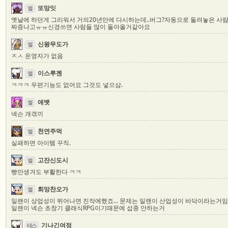
또망잇
엘
옛날에 하던게 그리워서 거의20년만에 다시하는데..버그?자동으로 돌려놓은 사람
짜증나고ㅠㅠ신경쓰면 사람들 많이 돌아올거같아요
신왕무도가
엘
ㅈㅅ 운영자가 없음
이스루젠
엘
ㅋㅋㅋ 우편기능도 없어요 그것도 넣으삼.
애뱃
엘
넥슨 개갞끼
천연주먹
엘
실패하면 아이템 꾸직.
고잔신도시
엘
빵만생겨도 부활한다 ㅋㅋ
희망찬오가
엘
일랜이 상업성이 뛰어나면 진작에했죠... 문제는 일랜이 산업성이 바닥이라는거임,
일랜이 넥슨 초창기 클래식RPG이기때문에 섭종 안하는거
기나긴여정
테스