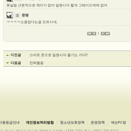
못살림 근본적으로 재미가 없어 일랜시아 할게 그레이드박에 없어
중땡
엘
ㅋㅋㅋㅋ소용없다는걸 모르시네;
1
이전글
스마트 폰으로 일랜시아 즐기는 거다!!
다음글
진짜쩔음
이용등급안내
개인정보처리방침
청소년보호정책
운영정책
넥슨PC방
분당구 판교로 256번길 7 전화 : 1588-7701 팩스 : 0502-258-8322