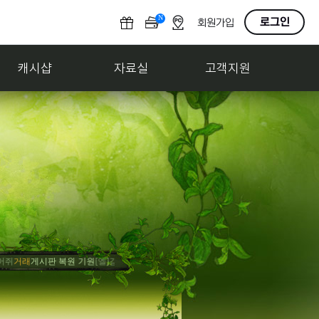
N
O
로그인
회원가입
F
F
캐시샵
자료실
고객지원
게시판 복원 기원
[엘]감조탕
홍보
사고팔기 게시판 만들어줘
[엘]감조탕
축하
게임 내 게