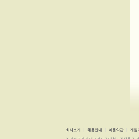
회사소개
채용안내
이용약관
게임
㈜넥슨코리아 대표이사 강대현ㆍ김정욱 경기도 성남시 