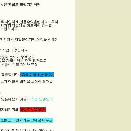
때 낮은 확률로 드랍되게하면
주 다양하게 만들수있을텐대요... 특히
무기가 레더글러브 정도밖에 없는걸
켰으면하네요.
인건 저의 생각일뿐이지만 이것을 어떻게
~ 직업이 있습니다.
하급천사 정도가 좋겠군요
직업을 가질수있는 자격 요건으로
 까다롭게 하는것도 나쁘진
 필요합니다.
(중급,상급,최상급 등)
임보다 더많은 발전을 보여야 유저들
.
여 있는대요 이것을
타게임 인벤토리
 방지하기위해
힐링포션을 50개
보틀도 10만짜리는 그대로 나두고
가 힐링보틀 눌렀다가 다시 힐링포션