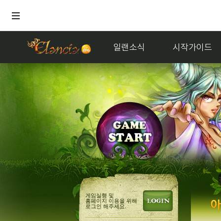
일랜소식
시작가이드
거래
멜론듣
게임실행 및
홈페이지 이용을 위해
로그인 해주세요.