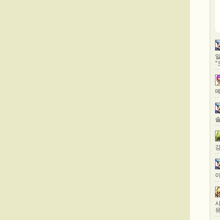
일
"
메
솔
걍
이