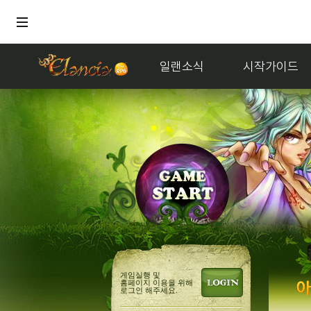
일랜소식
시작가이드
홍
게임실행 및
홈페이지 이용을 위해
로그인 해주세요.