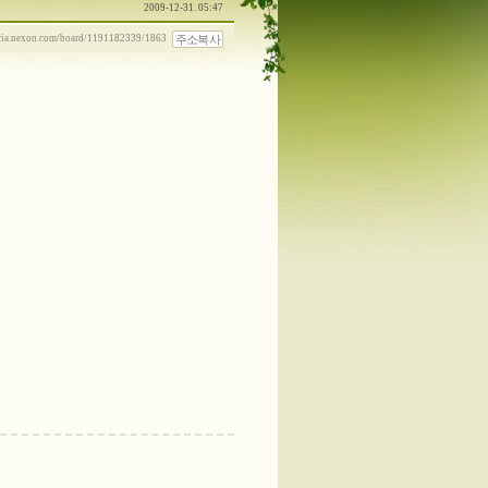
2009-12-31. 05:47
주소복사
ncia.nexon.com/board/1191182339/1863