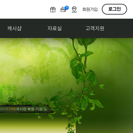
N
O
로그인
회원가입
F
F
캐시샵
자료실
고객지원
쥐
거래
게시판 복원 기원
[엘]감조탕
홍보
사고팔기 게시판 만들어줘
[엘]감조탕
축하
게임 