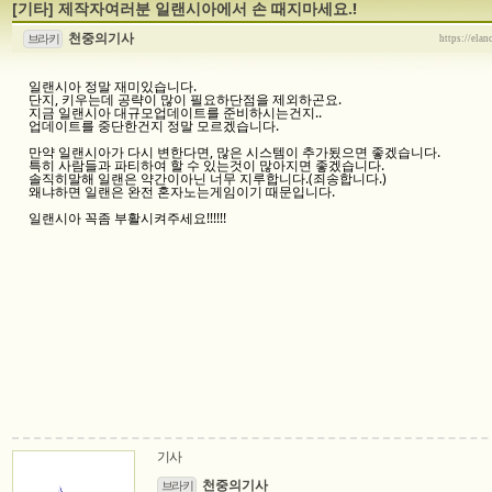
[기타]
제작자여러분 일랜시아에서 손 때지마세요.!
천중의기사
브라키
https://ela
일랜시아 정말 재미있습니다.
단지, 키우는데 공략이 많이 필요하단점을 제외하곤요.
지금 일랜시아 대규모업데이트를 준비하시는건지..
업데이트를 중단한건지 정말 모르겠습니다.
만약 일랜시아가 다시 변한다면, 많은 시스템이 추가됬으면 좋겠습니다.
특히 사람들과 파티하여 할 수 있는것이 많아지면 좋겠습니다.
솔직히말해 일랜은 약간이아닌 너무 지루합니다.(죄송합니다.)
왜냐하면 일랜은 완전 혼자노는게임이기 때문입니다.
일랜시아 꼭좀 부활시켜주세요!!!!!!
기사
천중의기사
브라키