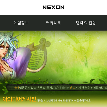
게임정보
커뮤니티
명예의 전당
거래
멜론듣지말고 유튜브 뮤직..
[엘]내잡상인
홍보
게시판 복원되라!!!!얍..
[엘]머