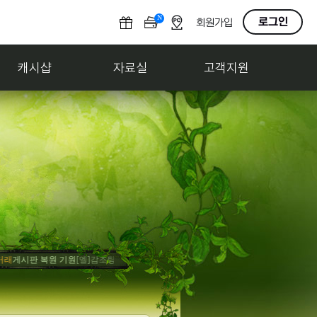
N
O
로그인
회원가입
F
F
캐시샵
자료실
고객지원
시판 복원 기원
[엘]감조탕
홍보
사고팔기 게시판 만들어줘
[엘]감조탕
축하
게임 내 게시