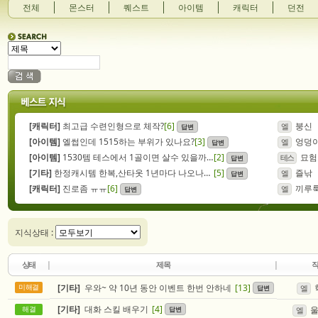
전체
몬스터
퀘스트
아이템
캐릭터
던전
[캐릭터]
최고급 수련인형으로 체작?
[6]
붕신
답변
엘
[아이템]
엘썹인데 1515하는 부위가 있나요?
[3]
엉덩
답변
엘
[아이템]
1530템 테스에서 1골이면 살수 있을까요??
[2]
묘험
답변
테스
[기타]
한정캐시템 한복,산타옷 1년마다 나오나요 아님 이젠 끝인가요?
[5]
즐낚
답변
엘
[캐릭터]
진로좀 ㅠㅠ
[6]
끼루
답변
엘
지식상태 :
상태
제목
[기타]
우와~ 약 10년 동안 이벤트 한번 안하네
[13]
미해결
답변
엘
[기타]
대화 스킬 배우기
[4]
답변
해결
엘