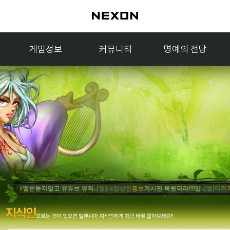
게임정보
커뮤니티
명예의 전당
거래
멜론듣지말고 유튜브 뮤직..
[엘]내잡상인
홍보
게시판 복원되라!!!!얍..
[엘]머쥐
거래
게