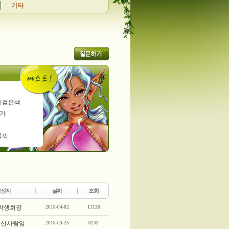
기타
이검은색
가
룩끽
작성자
날짜
조회
학생회장
2018-04-02
11136
울산사람임
2018-03-25
8243