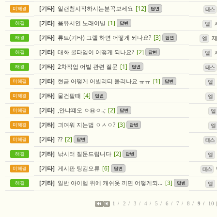
[기타]
일랜첨시작하시는분꼭보세요
[12]
답변
미해결
테스
[기타]
음유시인 노래어빌
[1]
답변
해결
엘
[기타]
류트(기타) 그렐 하면 어떻게 되나요?
[3]
답변
해결
엘
[기타]
대화 쿨타임이 어떻게 되나요?
[2]
답변
해결
엘
[기타]
2차직업 어빌 관련 질문
[1]
답변
해결
테스
[기타]
현금 어떻게 어빌리티 올리나요 ㅠㅠ
[1]
답변
미해결
엘
[기타]
물건팔때
[4]
답변
미해결
엘
[기타]
,안냐뗴오 ㅇ㉥ㅇ..;
[2]
답변
미해결
엘
[기타]
긔여워 지는법 ㅇㅅㅇ?
[3]
답변
미해결
엘
[기타]
??
[2]
답변
미해결
테스
[기타]
낚시터 질문드립니다
[2]
답변
해결
엘
[기타]
게시판 팅김오류
[6]
답변
미해결
테스
[기타]
일반 아이템 위에 캐쉬옷 끼면 어떻게되나요??
[3]
답변
해결
엘
1
2
3
4
5
6
7
8
9
10