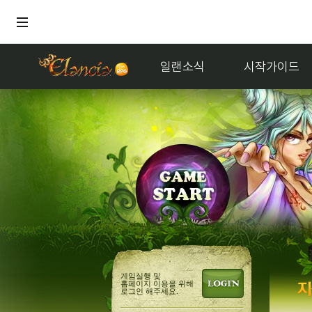
일랜소식
시작가이드
홍보
얘들아
게임실행 및
홈페이지 이용을 위해
로그인 해주세요.