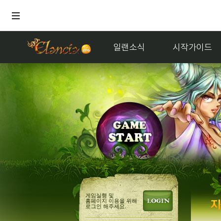
일랜소식
시작가이드
홍보
얘
게임실행 및
홈페이지 이용을 위해
로그인 해주세요.