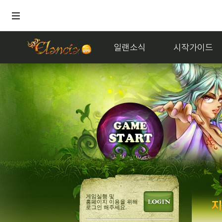
일랜소식
시작가이드
거래
멜론듣
게임실행 및
홈페이지 이용을 위해
로그인 해주세요.