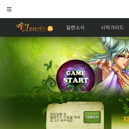
일랜소식
시작가이드
홍
게임실행 및
홈페이지 이용을 위해
로그인 해주세요.