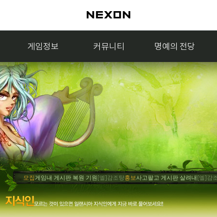
게임정보
커뮤니티
명예의 전당
모집
게임내 게시판 복원 기원
[엘]감조탕
홍보
사고팔고 게시판 살려내
[엘]감조탕
축