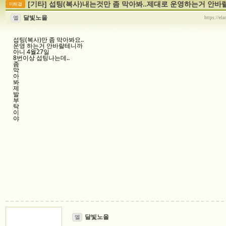
[기타]
섭팅(복사)내는것만 좀 막아봐..제대로 운영하는거 안바
미해결
달빛노을
엘
https://el
섭팅(복사)만 좀 막아봐요..
운영 하는거 안바랄테니까
아니 4월27일
8번이상 섭팅나는데..
좀
막
아
봐
제
발
부
탁
이
야
달빛노을
엘