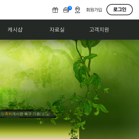
N
O
로그인
회원가입
F
F
캐시샵
자료실
고객지원
하
게시판 복구 기원
[엘]감조탕
모집
감조탕 널 체포하겠다! ..
[엘]클쿨클
거래
멜론듣지말고