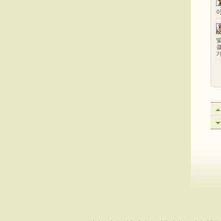
이
빛
결
가