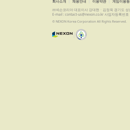
회사소개
채용안내
이용약관
게임이용등
㈜넥슨코리아 대표이사 강대현ㆍ김정욱 경기도 성남시 분당구 
E-mail : contact-us@nexon.co.kr 사업자등
© NEXON Korea Corporation All Rights Reserved.
|