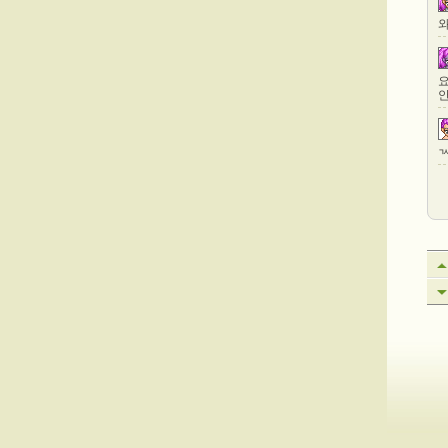
와
요
안