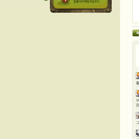
활
무
없
그