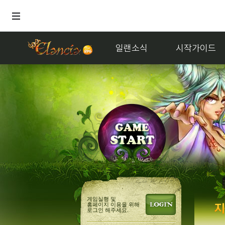
일랜소식
시작가이드
거래
멜론
게임실행 및
홈페이지 이용을 위해
로그인 해주세요.