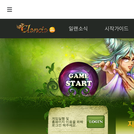
일랜소식
시작가이드
거래
멜론듣
게임실행 및
홈페이지 이용을 위해
로그인 해주세요.