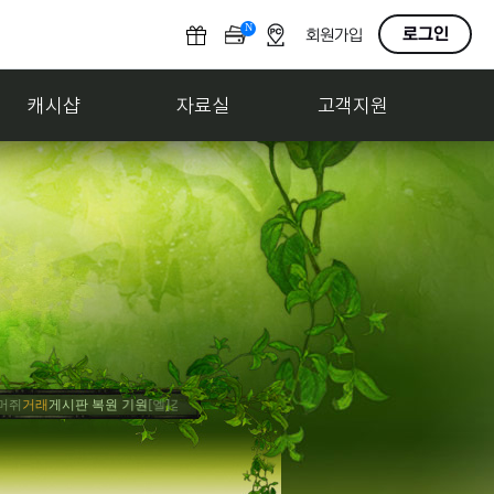
N
O
로그인
회원가입
F
F
캐시샵
자료실
고객지원
거래
게시판 복원 기원
[엘]감조탕
홍보
사고팔기 게시판 만들어줘
[엘]감조탕
축하
게임 내