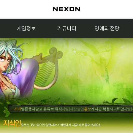
게임정보
커뮤니티
명예의 전당
거래
멜론듣지말고 유튜브 뮤직..
[엘]내잡상인
홍보
게시판 복원되라!!!!얍..
[엘]머쥐