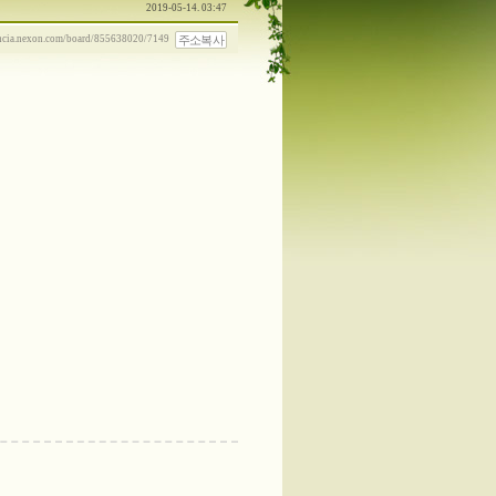
2019-05-14. 03:47
주소복사
ancia.nexon.com/board/855638020/7149