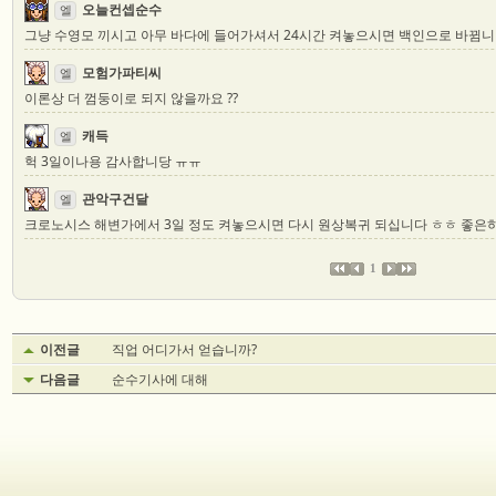
오늘컨셉순수
엘
그냥 수영모 끼시고 아무 바다에 들어가셔서 24시간 켜놓으시면 백인으로 바뀜니
모험가파티씨
엘
이론상 더 껌둥이로 되지 않을까요 ??
캐득
엘
헉 3일이나용 감사합니당 ㅠㅠ
관악구건달
엘
크로노시스 해변가에서 3일 정도 켜놓으시면 다시 원상복귀 되십니다 ㅎㅎ 좋은
1
이전글
직업 어디가서 얻습니까?
다음글
순수기사에 대해