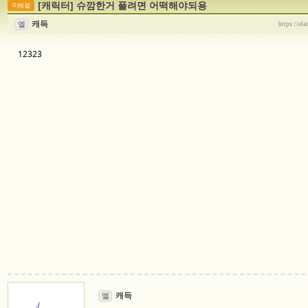
[캐릭터]
슈깜한거 풀려면 어떡해야되용
미해결
캐득
엘
https://el
12323
캐득
엘