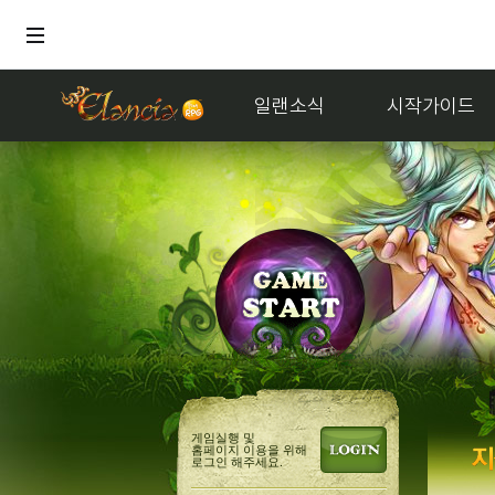
일랜소식
시작가이드
거래
멜론듣지말고
게임실행 및
홈페이지 이용을 위해
로그인 해주세요.