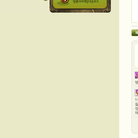
병
1
잘
정