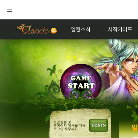
일랜소식
시작가이드
홍보
얘들아 놀
게임실행 및
홈페이지 이용을 위해
로그인 해주세요.