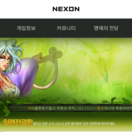
게임정보
커뮤니티
명예의 전당
거래
멜론듣지말고 유튜브 뮤직..
[엘]내잡상인
홍보
게시판 복원되라!!!!얍..