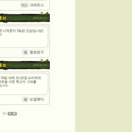
크레토스
테스
홍보
2018-01-25
! 시작한지 3일된 신입입니댱!
ㅎ
힐링방구
엘
홍보
2018-01-18
 18일 새벽 3시반경 뉴비에게
쁜옷을 사준 핵고수 그대를
습니다
눈알짼다
엘
90