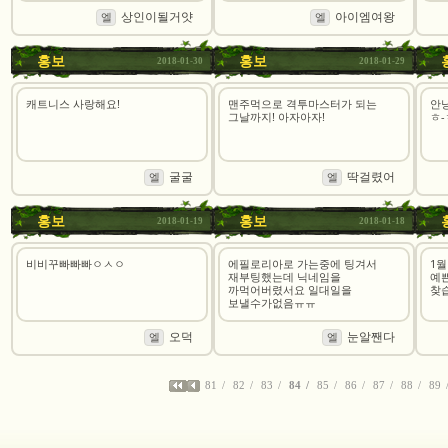
상인이될거얏
아이엠여왕
엘
엘
홍보
홍보
2018-01-30
2018-01-29
캐트니스 사랑해요!
맨주먹으로 격투마스터가 되는
안냥
그날까지! 아자아자!
ㅎ-
굴굴
딱걸렸어
엘
엘
홍보
홍보
2018-01-19
2018-01-18
비비꾸빠빠빠ㅇㅅㅇ
에필로리아로 가는중에 팅겨서
1월
재부팅했는데 닉네임을
예
까먹어버렸서요 일대일을
찾
보낼수가없음ㅠㅠ
오덕
눈알짼다
엘
엘
81
82
83
84
85
86
87
88
89