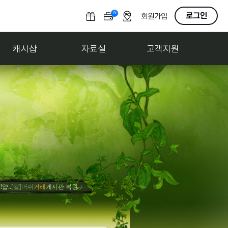
N
O
로그인
회원가입
F
F
캐시샵
자료실
고객지원
[엘]머쥐
거래
게시판 복원 기원
[엘]감조탕
홍보
사고팔기 게시판 만들어줘
[엘]감조탕
축