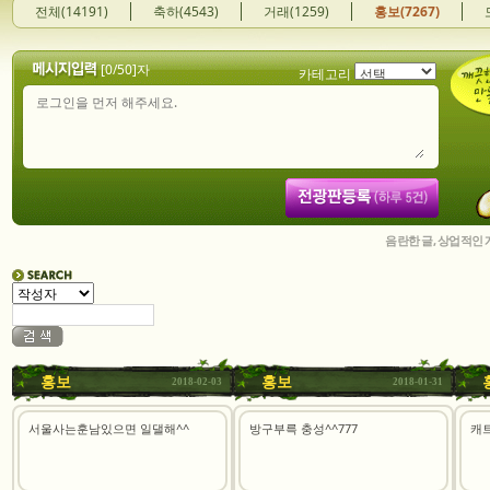
전체(14191)
축하(4543)
거래(1259)
홍보(7267)
[
0
/50]자
카테고리
음란한 글, 상업적인
홍보
홍보
2018-02-03
2018-01-31
서울사는훈남있으면 일댈해^^
방구부륵 충성^^777
캐트