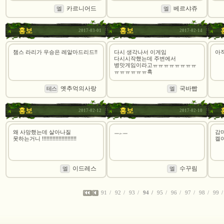
카르니어드
베르샤쥬
엘
엘
홍보
홍보
2017-03-01
2017-02-14
챔스 라리가 우승은 레알마드리드!!
다시 생각나서 이게임
아
다시시작했는데 주변에서
병맛게임이라고ㅠㅠㅠㅠㅠㅠㅠㅠ
ㅠㅠㅠㅠㅠㅠ흑
옛추억의사랑
국바빱
테스
엘
홍보
홍보
2017-02-12
2017-02-10
왜 사망했는데 살아나질
ㅡ,.ㅡ
감
못하는거니 !!!!!!!!!!!!!!!!!!!!!!!
켈
이드레스
수꾸림
엘
엘
91
92
93
94
95
96
97
98
99