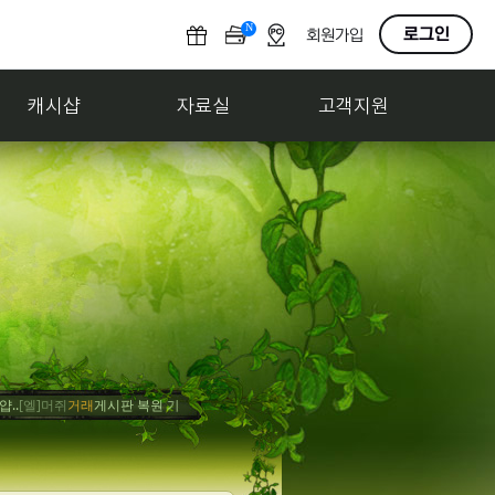
N
O
로그인
회원가입
F
F
캐시샵
자료실
고객지원
엘]머쥐
거래
게시판 복원 기원
[엘]감조탕
홍보
사고팔기 게시판 만들어줘
[엘]감조탕
축하