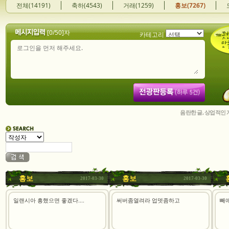
전체(14191)
축하(4543)
거래(1259)
홍보(7267)
[
0
/50]자
카테고리
음란한 글, 상업적인
홍보
홍보
2017-03-30
2017-03-30
일랜시아 흥했으면 좋겠다....
써버좀열려라 업뎃좀하고
빼