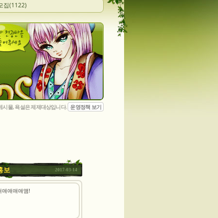
모집(1122)
 게시물, 욕설은 제제대상입니다.
운영정책 보기
홍보
2017-03-14
애애애애애앰!