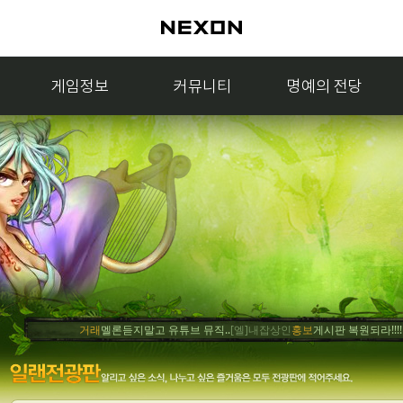
게임정보
커뮤니티
명예의 전당
거래
멜론듣지말고 유튜브 뮤직..
[엘]내잡상인
홍보
게시판 복원되라!!!!얍..
[