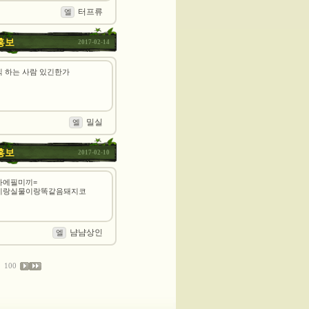
터프류
엘
홍보
2017-02-14
직 하는 사람 있긴한가
밀실
엘
홍보
2017-02-10
마에필미끼=
이랑실물이랑똑같음돼지코
냠냠상인
엘
100