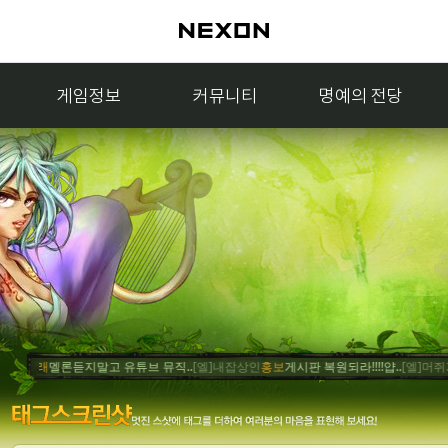
게임정보
커뮤니티
명예의 전당
거래
멜론듣지말고 유튜브 뮤직..
[엘]내잡상인
홍보
게시판 복원되라!!!!얍..
[엘]머쥐
거래