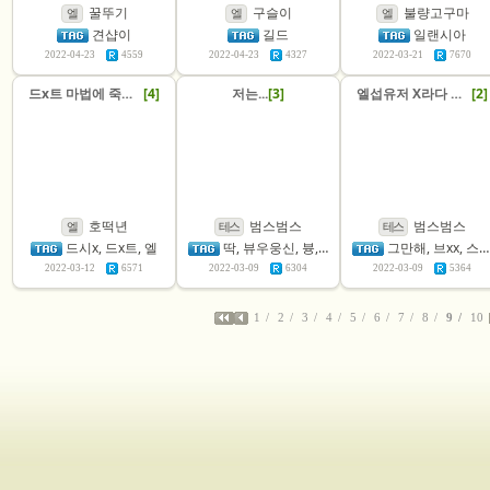
꿀뚜기
구슬이
불량고구마
엘
엘
엘
견샵이
길드
일랜시아
2022-04-23
4559
2022-04-23
4327
2022-03-21
7670
드x트 마법에 죽다.(마스)
[4]
저는...
[3]
엘섭유저 X라다 스토커
[2]
호떡년
범스범스
범스범스
엘
테스
테스
드시x, 드x트, 엘
딱, 뷰우웅신, 븅, 피융신, 핑신
그만해, 브xx, 스토킹좀, x라x, xx다
2022-03-12
6571
2022-03-09
6304
2022-03-09
5364
1
2
3
4
5
6
7
8
9
10