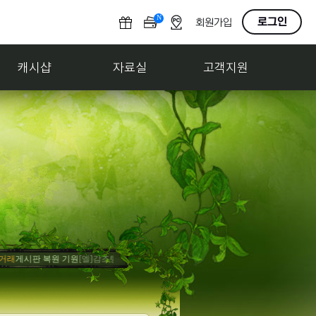
N
O
로그인
회원가입
F
F
캐시샵
자료실
고객지원
게시판 복원 기원
[엘]감조탕
홍보
사고팔기 게시판 만들어줘
[엘]감조탕
축하
게임 내 게