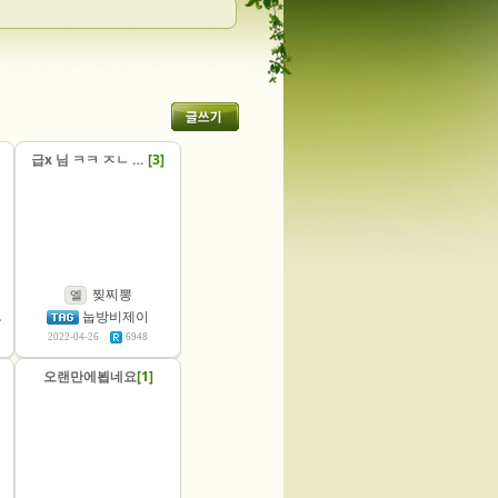
급x 님 ㅋㅋ ㅈㄴ 비굴하시네요 ㅋㅋ
[3]
찢찌뽕
엘
눕방비제이
2022-04-26
6948
오랜만에뵙네요
[1]