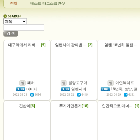
전체
베스트 태그스크린샷
대구역에서 리버킥맞은얘 눕방.avi
[5]
일랜시아 광피범 and 비매 베이비
[2]
일랜 18년차 일랜 2주차한테 누워버리내 ㅋㅋㅋㅋ
폐허
불량고구마
이연복쉐프
엘
엘
엘
여미새
일랜시아
18년차, 눕방, 얼탱이없다, 얼편, 잘가
2022-05-23
6656
2022-05-02
6449
2022-04-29
6151
견샵이
[6]
뚜기가만든거
[18]
인간적으로 매너하면서 게임합시다.
[1]