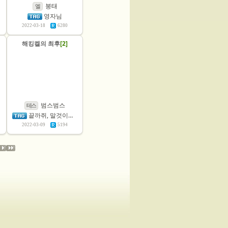
붕태
엘
영자님
2022-03-18
6280
해킹켈의 최후
[2]
범스범스
테스
끝까쥐, 말것이야, 음하하하, 하고 , 해킹을
2022-03-09
5194