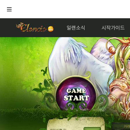
일랜소식
시작가이드
거래
멜론
게임실행 및