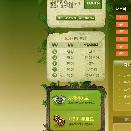
홈페이지 이용을 위해
로그인 해주세요.
[
테스
]
명성
낙토
명성
데미무어
명성
훈남
명성
푸른창
명성
견우사랑
궁사
수라
요리지
엘사
다시