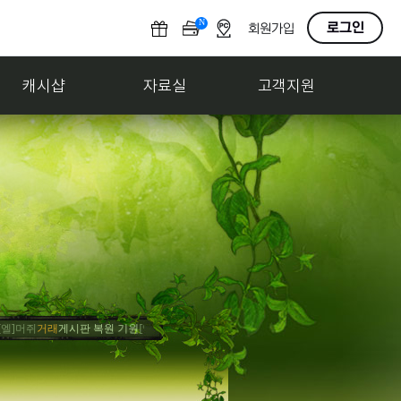
N
O
로그인
회원가입
F
F
캐시샵
자료실
고객지원
머쥐
거래
게시판 복원 기원
[엘]감조탕
홍보
사고팔기 게시판 만들어줘
[엘]감조탕
축하
게임