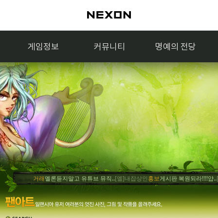
게임정보
커뮤니티
명예의 전당
거래
멜론듣지말고 유튜브 뮤직..
[엘]내잡상인
홍보
게시판 복원되라!!!!얍..
[엘]