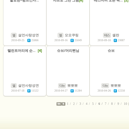
할로윈~펌프킨사냥~
샤프로 그린 그림
[6]
테스서버 오픈 축하 기념 그림[이라 부르고낙서라읽음]
[2]
설언사랑성연
모모쿠링
셀란
엘
엘
테스
2010-09-25
25866
2010-09-16
25049
2010-09-10
23087
탤런트머리에 순마입은 여인네?
[4]
슈브/머리삔님
슈브
설언사랑성연
뽀뽀뽀
뽀뽀뽀
엘
다뉴
다뉴
2010-07-18
11522
2010-04-27
11284
2010-04-26
12250
1
2
3
4
5
6
7
8
9
10