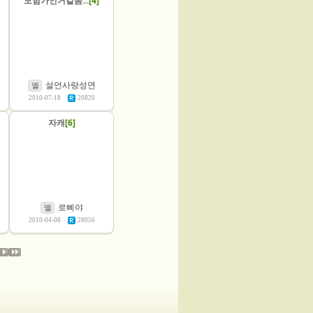
모험가인거같음...
[4]
설언사랑성연
엘
2010-07-18
20820
자캐
[6]
로삐야
엘
2010-04-08
28056