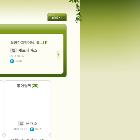
달콤한고양이님, 엘정령&졍찡님, 다뉴정령&앙히님
[1]
4년만에 돌아온 잉여 ..헿
[5]
제르네아스
호코리
엘
테스
2018-06-12
2012-12-26
23382
38562
홍어랑께
[20]
응매소
엘
2010-10-03
48027