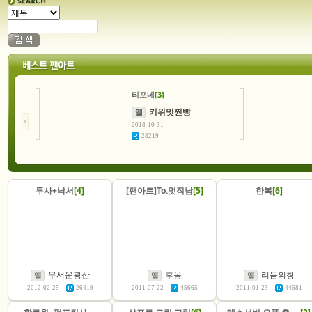
티포네
[3]
키위맛찐빵
엘
2018-10-31
28219
투사+낙서
[4]
[팬아트]To.멋직남
[5]
한복
[6]
무서운광산
후옹
리듬의창
엘
엘
엘
2012-02-25
26419
2011-07-22
45665
2011-01-23
44681