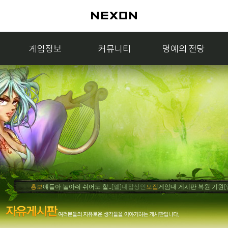
게임정보
커뮤니티
명예의 전당
홍보
얘들아 놀아줘 쉬어도 할..
[엘]내잡상인
모집
게임내 게시판 복원 기원
[엘]