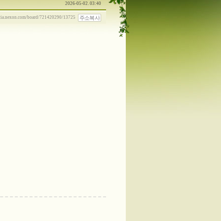
2026-05-02. 03:40
주소복사
ncia.nexon.com/board/721420290/13725