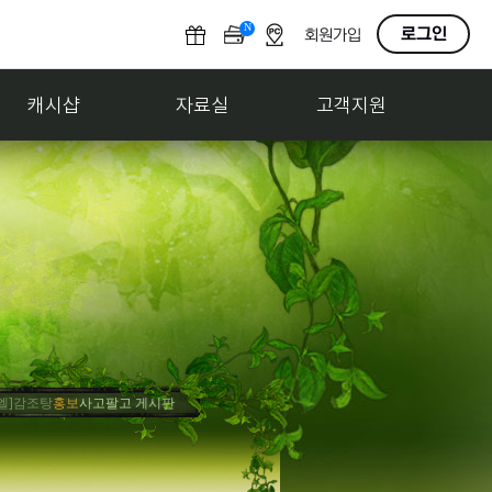
N
O
로그인
회원가입
F
F
캐시샵
자료실
고객지원
감조탕
홍보
사고팔고 게시판 살려내
[엘]감조탕
축하
게시판 복구 기원
[엘]감조탕
모집
감조탕