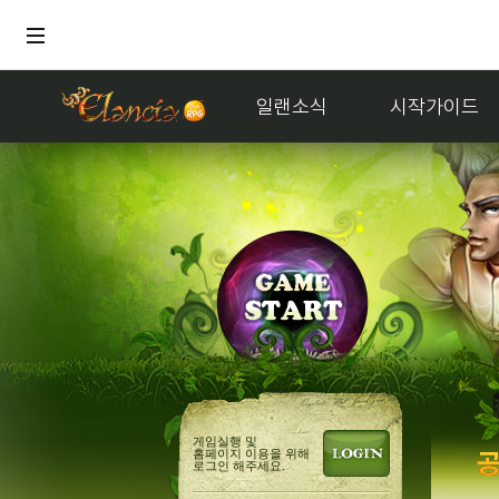
일랜소식
시작가이드
거
게임실행 및
홈페이지 이용을 위해
로그인 해주세요.