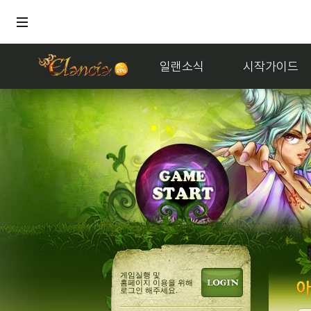
일랜소식
시작가이드
홍보
얘
게임실행 및
홈페이지 이용을 위해
로그인 해주세요.