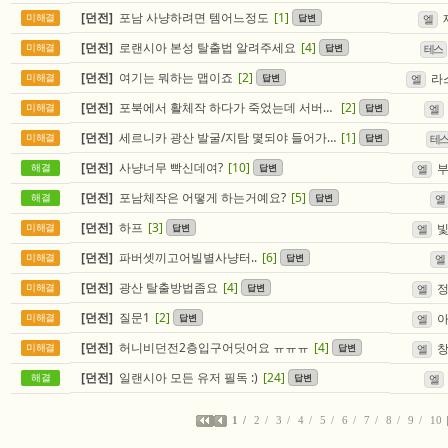
[던전]
포남 사냥하려면 템어느정도
[1]
답변
미해결
엘
[던전]
로랜시아 본성 탈출법 알려주세요
[4]
답변
미해결
테스
[던전]
여기는 뭐하는 맵이죠
[2]
라
답변
미해결
엘
[던전]
포북에서 활체작 하다가 죽었는데 서버와의 연결끊김이라고 계속 뜹니다 ㅡㅡ
[2]
답변
미해결
엘
[던전]
세르니카 광산 발굴/지탐 몇되야 들어가져요?
[1]
답변
미해결
테
[던전]
사냥너무 빡신데여?
[10]
답변
해결
엘
[던전]
포남체작은 어떻게 하는거예요?
[5]
답변
해결
엘
[던전]
하프
[3]
답변
미해결
엘
[던전]
파버셋끼고어빌별사냥터..
[6]
답변
미해결
엘
[던전]
광산 탈출방법좀요
[4]
답변
미해결
엘
[던전]
질문1
[2]
답변
미해결
엘
[던전]
허니비던전2층입구어딧어요 ㅠㅠㅠ
[4]
답변
미해결
엘
[던전]
일랜시아 모든 유저 필독 :)
[24]
답변
해결
엘
1
2
3
4
5
6
7
8
9
10