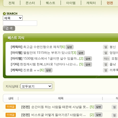
전체
몬스터
퀘스트
아이템
캐릭터
던전
[캐릭터]
최고급 수련인형으로 체작?
[6]
붕신
답변
엘
[아이템]
엘썹인데 1515하는 부위가 있나요?
[3]
엉덩
답변
엘
[아이템]
1530템 테스에서 1골이면 살수 있을까요??
[2]
묘험
답변
테스
[기타]
한정캐시템 한복,산타옷 1년마다 나오나요 아님 이젠 끝인가요?
[5]
즐낚
답변
엘
[캐릭터]
진로좀 ㅠㅠ
[6]
끼루
답변
엘
지식상태 :
상태
제목
[던전]
순간이동 하는 사람들 때문에 사냥을 못해요
[5]
미해결
답변
엘
[던전]
비스트굴 어떻게 들어가죠? 사람들이 막고 있는데
[2]
답변
미해결
엘