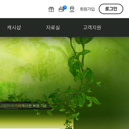
N
O
로그인
회원가입
F
F
캐시샵
자료실
고객지원
]머쥐
거래
게시판 복원 기원
[엘]감조탕
홍보
사고팔기 게시판 만들어줘
[엘]감조탕
축하
게