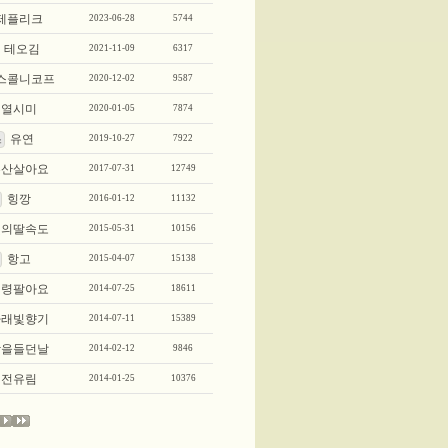
제플리크
2023-06-28
5744
테오김
2021-11-09
6317
스콜니코프
2020-12-02
9587
열시미
2020-01-05
7874
유연
스
2019-10-27
7922
부산살아요
2017-07-31
12749
힝깡
2016-01-12
11132
빛의딸속도
2015-05-31
10156
항고
2015-04-07
15138
정령팔아요
2014-07-25
18611
아래빛향기
2014-07-11
15389
창을들던날
2014-02-12
9846
전유림
2014-01-25
10376