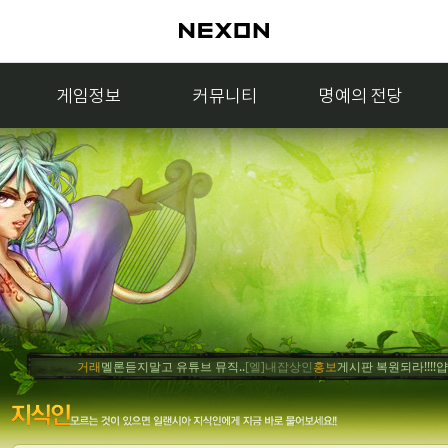
게임정보
커뮤니티
명예의 전당
거래
멜론듣지말고 유튜브 뮤직..
[엘]내잡상인
홍보
게시판 복원되라!!!!얍..
[엘