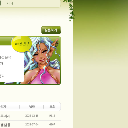
기타
이검은색
가
룩끽
작성자
날짜
조회
우마라
2025-12-18
9916
잼잼둥
2023-07-04
6307