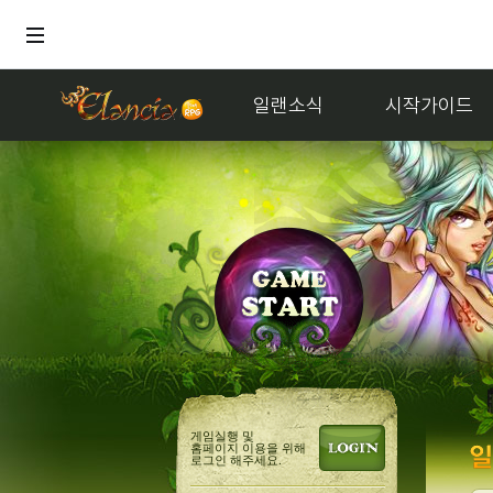
일랜소식
시작가이드
거래
멜론듣
게임실행 및
홈페이지 이용을 위해
로그인 해주세요.