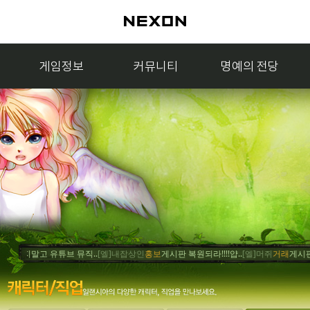
게임정보
커뮤니티
명예의 전당
말고 유튜브 뮤직..
[엘]내잡상인
홍보
게시판 복원되라!!!!얍..
[엘]머쥐
거래
게시판 복원 