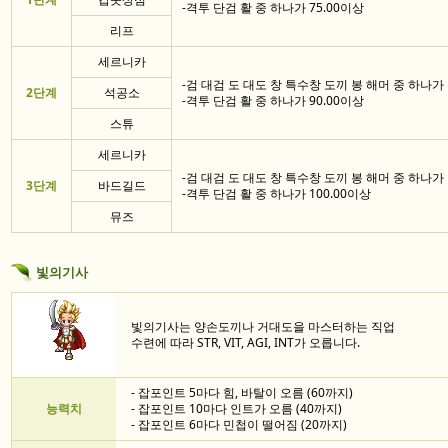
-격투 단검 활 중 하나가 75.00이상
리프
세르니카
-검 대검 도 대도 창 특수창 도끼 봉 해머 중 하나가 
2단계
석공소
-격투 단검 활 중 하나가 90.00이상
스튜
세르니카
-검 대검 도 대도 창 특수창 도끼 봉 해머 중 하나가 
3단계
바드길드
-격투 단검 활 중 하나가 100.00이상
뮤즈
빛의기사
빛의기사는 양손도끼나 거대도을 마스터하는 직업
수련에 따라 STR, VIT, AGI, INT가 오릅니다.
- 잡포인트 5마다 힘, 바탈이 오름 (60까지)
능력치
- 잡포인트 10마다 인트가 오름 (40까지)
- 잡포인트 6마다 민첩이 떨어짐 (20까지)