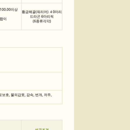
100.00이상
황금해골(워리어) ４0마리
드라곤 6마리씩
총합이
(6종류각각)
포보호, 물의갑옷, 감속, 번개, 저주,