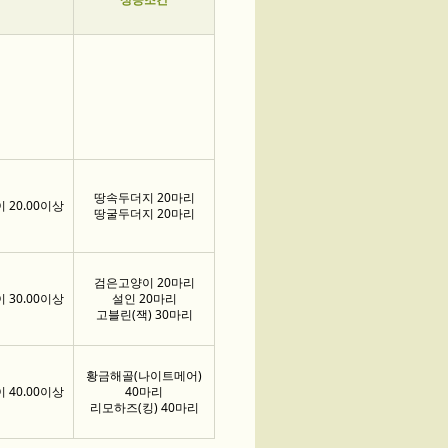
성공조건
땅속두더지 20마리
20.00이상
땅굴두더지 20마리
검은고양이 20마리
30.00이상
설인 20마리
고블린(잭) 30마리
황금해골(나이트메어)
40.00이상
40마리
리모하즈(킹) 40마리