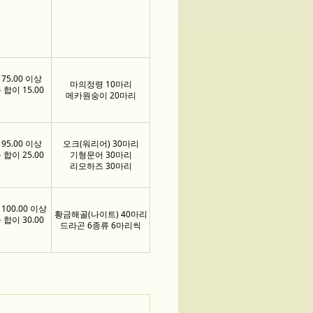
75.00 이상
마의정령 10마리
합이 15.00
메카원숭이 20마리
95.00 이상
오크(워리어) 30마리
합이 25.00
기형문어 30마리
리모하즈 30마리
100.00 이상
황금해골(나이트) 40마리
합이 30.00
드라곤 6종류 6마리씩