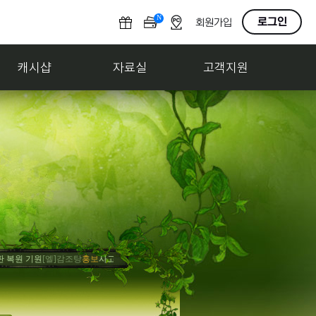
N
O
로그인
회원가입
F
F
캐시샵
자료실
고객지원
기원
[엘]감조탕
홍보
사고팔기 게시판 만들어줘
[엘]감조탕
축하
게임 내 게시판 만들어줘