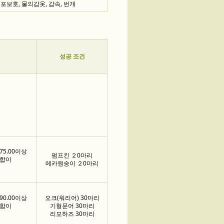
공포보호, 물의갑옷, 감속, 번개
성공 조건
75.00이상
펌프킨 ２0마리
총합이
메카원숭이 ２0마리
90.00이상
오크(워리어) 30마리
총합이
기형문어 30마리
리모하즈 30마리