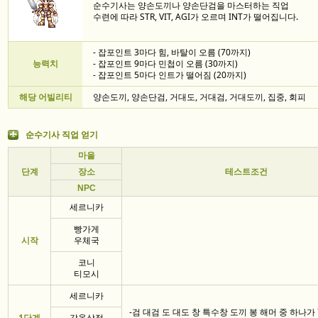
순수기사는 양손도끼나 양손단검을 마스터하는 직업
수련에 따라 STR, VIT, AGI가 오르며 INT가 떨어집니다.
- 잡포인트 3마다 힘, 바탈이 오름 (70까지)
능력치
- 잡포인트 9마다 민첩이 오름 (30까지)
- 잡포인트 5마다 인트가 떨어짐 (20까지)
해당 어빌리티
양손도끼, 양손단검, 거대도, 거대검, 거대도끼, 집중, 회피
순수기사 직업 얻기
마을
단계
장소
테스트조건
NPC
세르니카
빵가게
시작
우체국
코니
티모시
세르니카
-검 대검 도 대도 창 특수창 도끼 봉 해머 중 하나가 
1단계
갑옷상점