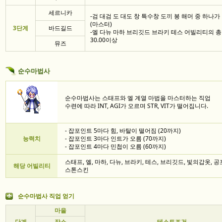
세르니카
-검 대검 도 대도 창 특수창 도끼 봉 해머 중 하나가 
(마스터)
3단계
바드길드
-엘 다뉴 마하 브리깃드 브라키 테스 어빌리티의 
30.00이상
뮤즈
순수마법사
순수마법사는 스태프와 엘 계열 마법을 마스터하는 직업
수련에 따라 INT, AGI가 오르며 STR, VIT가 떨어집니다.
- 잡포인트 5마다 힘, 바탈이 떨어짐 (20까지)
능력치
- 잡포인트 3마다 인트가 오름 (70까지)
- 잡포인트 4마다 민첩이 오름 (60까지)
스태프, 엘, 마하, 다뉴, 브라키, 테스, 브리깃드, 빛의갑옷, 공
해당 어빌리티
스톤스킨
순수마법사 직업 얻기
마을