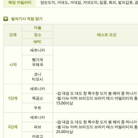
해당 어빌리티
양손도끼, 거대도, 거대검, 거대도끼, 집중, 회피, 빛의갑옷, 
빛의기사 직업 얻기
마을
단계
장소
테스트 조건
NPC
세르니카
빵가게
시작
우체국
코니
티모시
세르니카
-검 대검 도 대도 창 특수창 도끼 봉 해머 중 하나가 
1단계
목공소
-엘 다뉴 마하 브리깃드 브라키 테스 어빌리티의 
15.00이상
우트
세르니카
-검 대검 도 대도 창 특수창 도끼 봉 해머 중 하나가 
2단계
퍼브
-엘 다뉴 마하 브리깃드 브라키 테스 어빌리티의 
25.00이상
카르고