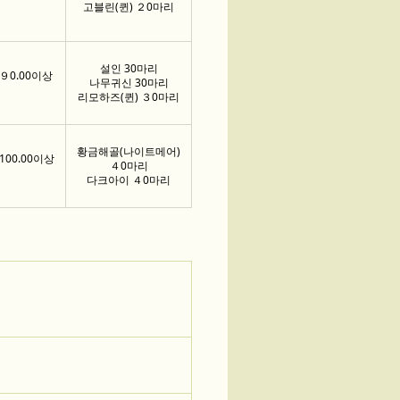
고블린(퀸) ２0마리
설인 30마리
９0.00이상
나무귀신 30마리
리모하즈(퀸) ３0마리
황금해골(나이트메어)
100.00이상
４0마리
다크아이 ４0마리