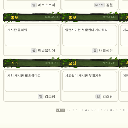
러브스토리
김원
엘
테스트
홍보
홍보
2026-05-18
2026-05-14
게시판 돌려줘
일랜시아는 부활한다 기대해라
게
마법을먹어
내잡상인
엘
엘
거래
모집
2026-05-11
2026-05-11
게임 게시판 필요하다고
사고팔기 게시판 부활기원
게
감조탕
감조탕
엘
엘
1
2
3
4
5
6
7
8
9
10