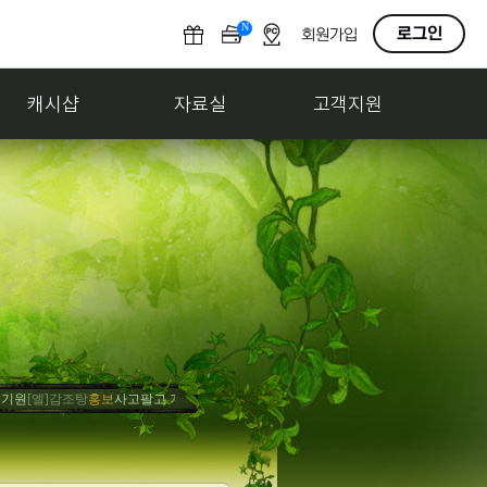
N
O
로그인
회원가입
F
F
캐시샵
자료실
고객지원
[엘]감조탕
홍보
사고팔고 게시판 살려내
[엘]감조탕
축하
게시판 복구 기원
[엘]감조탕
모