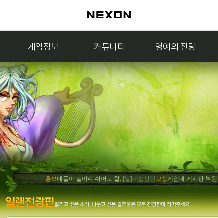
게임정보
커뮤니티
명예의 전당
홍보
얘들아 놀아줘 쉬어도 할..
[엘]내잡상인
모집
게임내 게시판 복원 기원