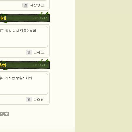
내잡상인
엘
거래
2026-05-12
시판 빨리 다시 만들어놔라
민지조
엘
축하
2026-05-11
임내 게시판 부활시켜줘
감조탕
엘