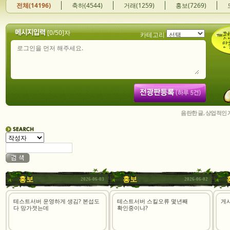
전체(14196)
축하(4544)
거래(1259)
홍보(7269)
[
0
/50]자
카테고리
음란한 글, 상업적인
홍보
홍보
2026-06-03
2026-06-02
테스트서버 운영하게 생김? 본섭도
테스트서버 스킬오류 몇년째
게
다 망가졋는데
확인중이냐?